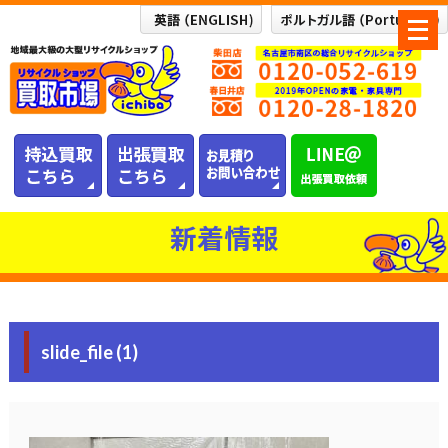
メ
ニ
ュ
ー
を
開
く
新着情報
slide_file (1)