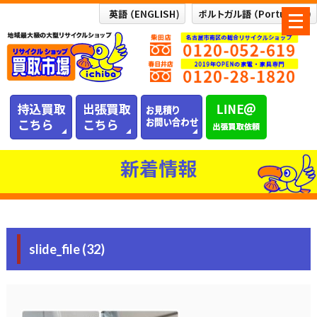
メ
ニ
ュ
ー
を
開
く
新着情報
slide_file (32)