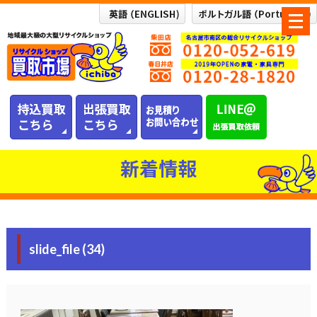
メ
ニ
ュ
ー
を
開
く
新着情報
slide_file (34)