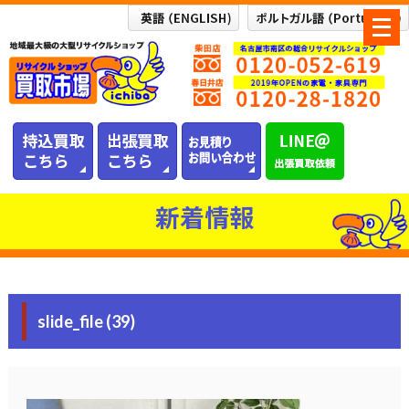
メ
ニ
ュ
ー
を
開
く
新着情報
slide_file (39)