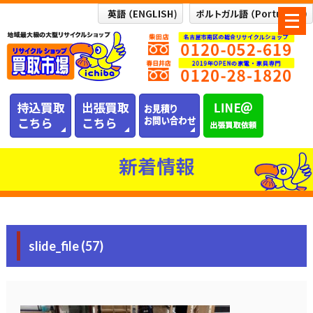
メ
ニ
ュ
ー
を
開
く
新着情報
slide_file (57)