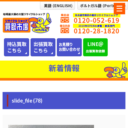
メ
ニ
ュ
ー
を
開
く
新着情報
slide_file (78)