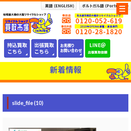
メ
ニ
ュ
ー
を
開
く
新着情報
slide_file (10)