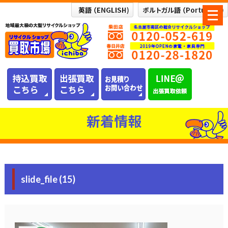
メ
ニ
ュ
ー
を
開
く
新着情報
slide_file (15)