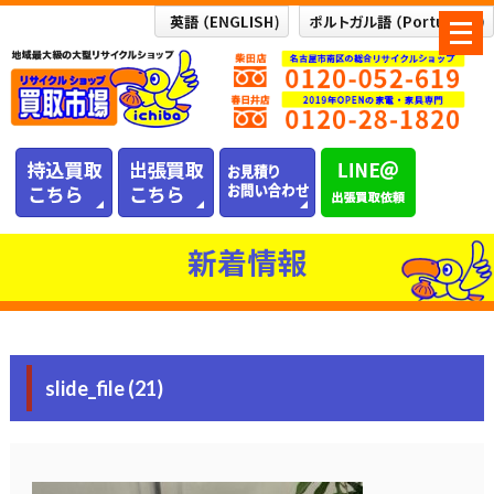
メ
ニ
ュ
ー
を
開
く
新着情報
slide_file (21)