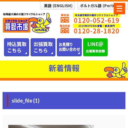
メ
ニ
ュ
ー
を
開
く
新着情報
slide_file (1)