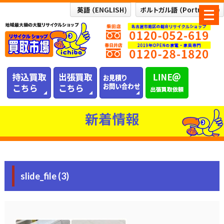
メ
ニ
ュ
ー
を
開
く
新着情報
slide_file (3)