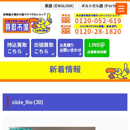
メ
ニ
ュ
ー
を
開
く
新着情報
slide_file (30)