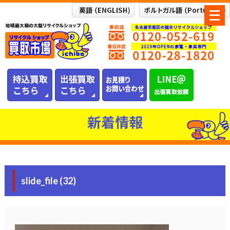
メ
ニ
ュ
ー
を
開
く
新着情報
slide_file (32)