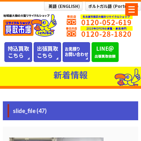
メ
ニ
ュ
ー
を
開
く
新着情報
slide_file (47)