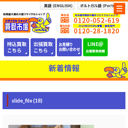
メ
ニ
ュ
ー
を
開
く
新着情報
slide_file (18)