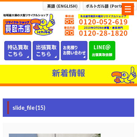
メ
ニ
ュ
ー
を
開
く
新着情報
slide_file (15)