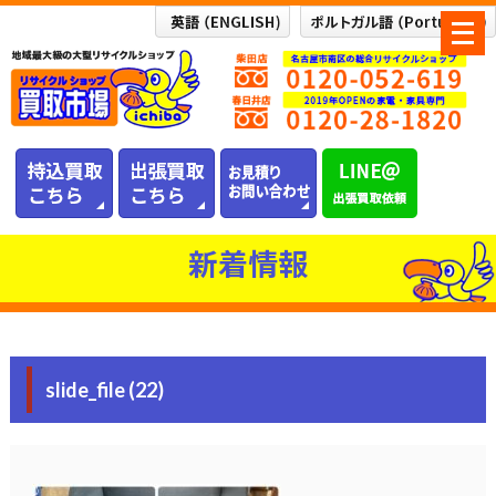
メ
ニ
ュ
ー
を
開
く
新着情報
slide_file (22)