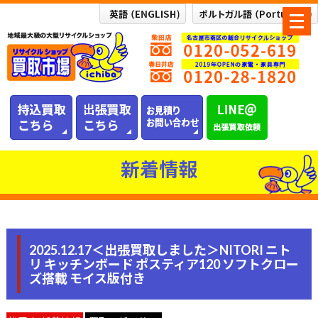
メ
ニ
ュ
ー
を
開
く
新着情報
2025.12.17＜出張買取しました＞NITORI ニト
リ キッチンボード ポスティア120 ソフトクロー
ズ搭載 モイス版付き