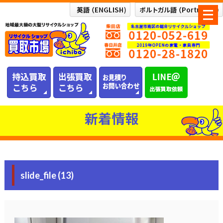
メ
ニ
ュ
ー
を
開
く
新着情報
slide_file (13)