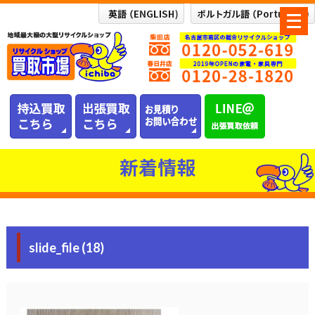
メ
ニ
ュ
ー
を
開
く
新着情報
slide_file (18)