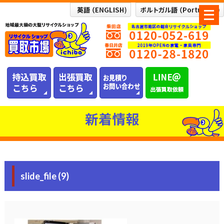
メ
ニ
ュ
ー
を
開
く
新着情報
slide_file (9)