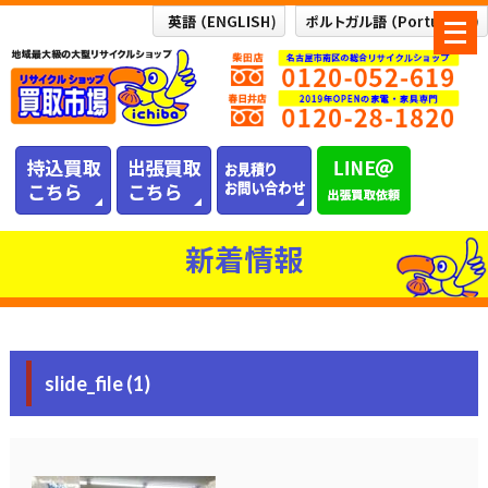
メ
ニ
ュ
ー
を
開
く
新着情報
slide_file (1)