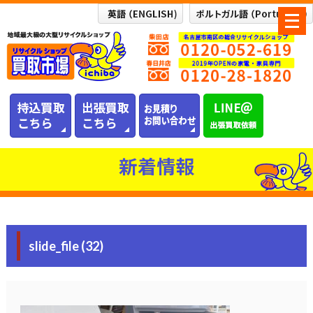
メ
ニ
ュ
ー
を
開
く
新着情報
slide_file (32)