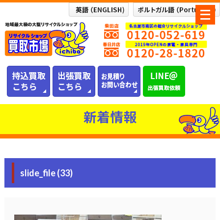
メ
ニ
ュ
ー
を
開
く
新着情報
slide_file (33)