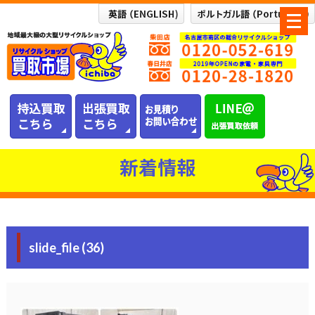
メ
ニ
ュ
ー
を
開
く
新着情報
slide_file (36)