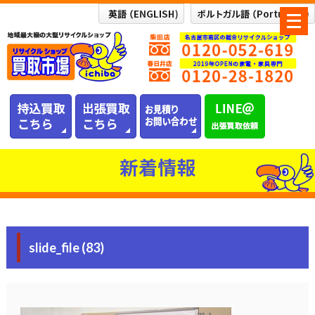
メ
ニ
ュ
ー
を
開
く
新着情報
slide_file (83)