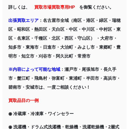
詳しくは、
買取市場買取専用HP
を御覧ください。
出張買取エリア
：名古屋市全域（南区・港区・緑区・瑞穂
区・昭和区・熱田区・天白区・中区・中川区・中村区・東
区・名東区・千種区・北区・西区・守山区） ・大府市・
知多市・東海市・日進市・大治町・みよし市・東郷町・豊
明市・知立市・刈谷市・阿久比町・常滑市
※内容によって可能な地域
：瀬戸市・尾張旭市・長久手
市・蟹江町・飛島村・弥富町・東浦町・半田市・高浜市・
碧南市・安城市は、一度ご相談ください！
買取品目の一例
◉ 冷蔵庫・冷凍庫・ワインセラー
◉ 洗濯機・ドラム式洗濯機・乾燥機・洗濯乾燥機・2層式