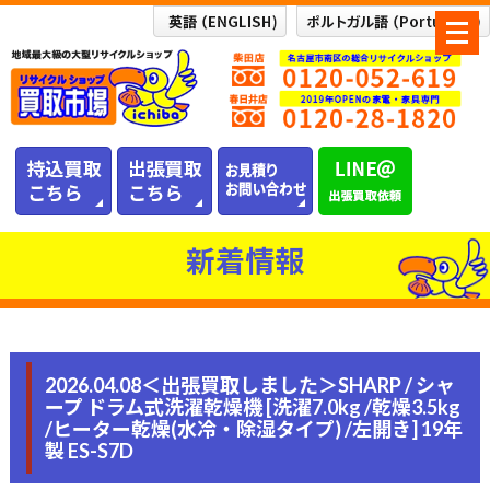
メ
ニ
ュ
ー
を
開
く
新着情報
2026.04.08＜出張買取しました＞SHARP / シャ
ープ ドラム式洗濯乾燥機 [洗濯7.0kg /乾燥3.5kg
/ヒーター乾燥(水冷・除湿タイプ) /左開き] 19年
製 ES-S7D