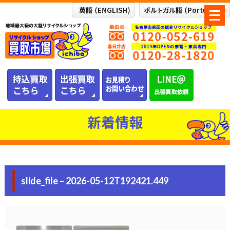
メ
ニ
ュ
ー
を
開
く
新着情報
slide_file – 2026-05-12T192421.449