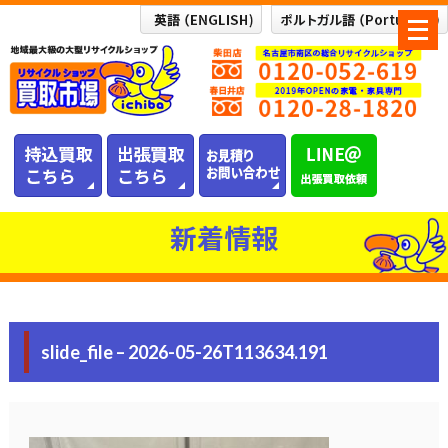
メ
ニ
ュ
ー
を
開
く
新着情報
slide_file – 2026-05-26T113634.191