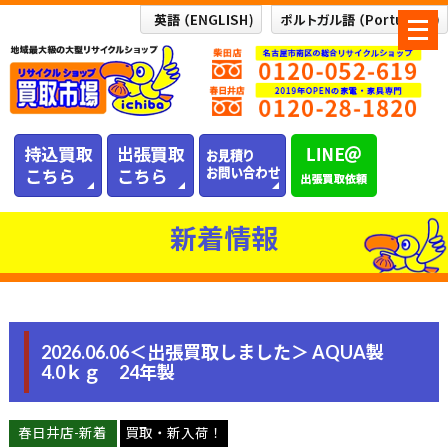
メ
ニ
ュ
ー
を
開
く
新着情報
2026.06.06＜出張買取しました＞ AQUA製
4.0ｋｇ 24年製
春日井店-新着
買取・新入荷！