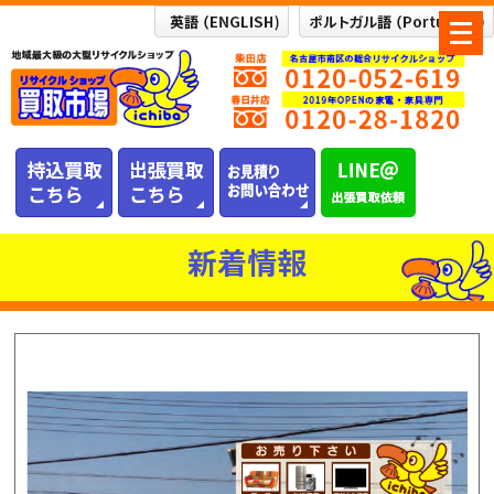
メ
ニ
ュ
ー
を
開
く
新着情報