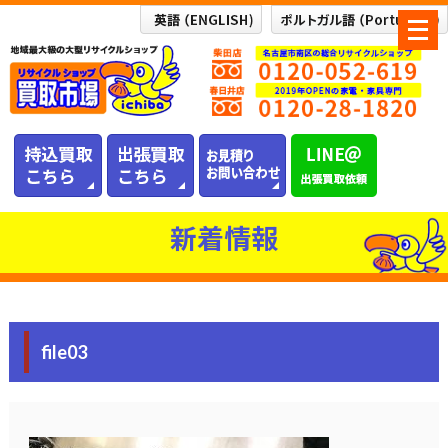
メ
ニ
ュ
ー
を
開
く
新着情報
file03