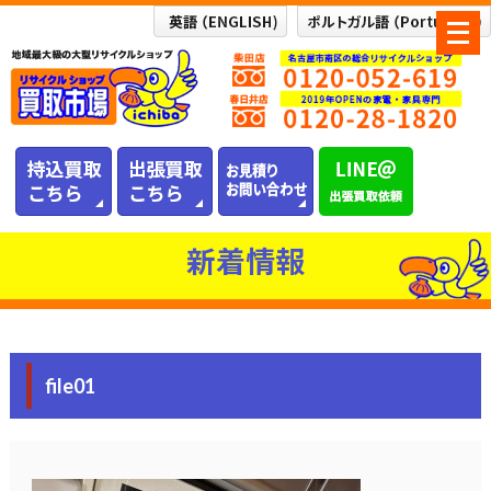
メ
ニ
ュ
ー
を
開
く
新着情報
file01