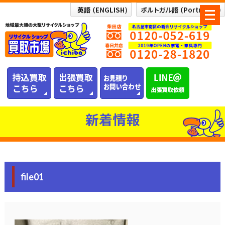
メ
ニ
ュ
ー
を
開
く
新着情報
file01