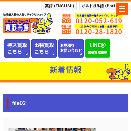
メ
ニ
ュ
ー
を
開
く
新着情報
file02