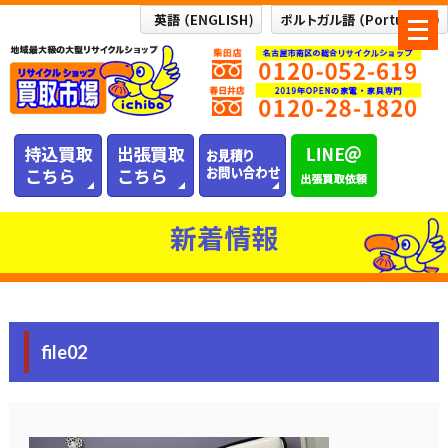
メ
ニ
ュ
ー
を
開
く
新着情報
file02