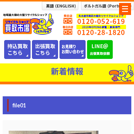
メ
ニ
ュ
ー
を
開
く
新着情報
file01