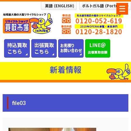
メ
ニ
ュ
ー
を
開
く
新着情報
file03