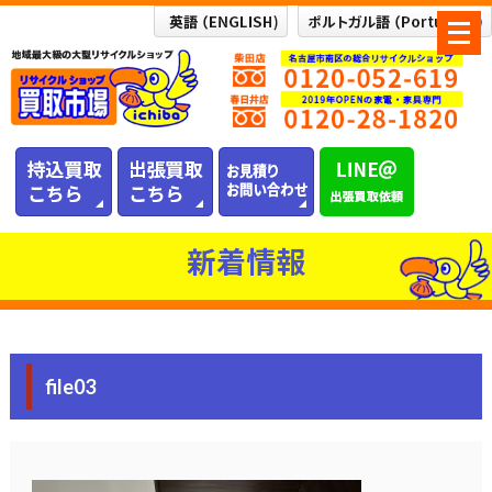
メ
ニ
ュ
ー
を
開
く
新着情報
file03