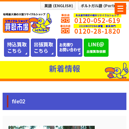
メ
ニ
ュ
ー
を
開
く
新着情報
file02