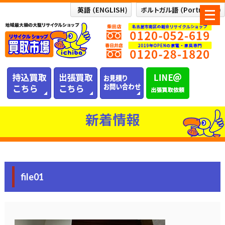
メ
ニ
ュ
ー
を
開
く
新着情報
file01