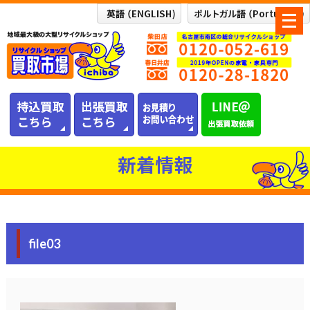
メ
ニ
ュ
ー
を
開
く
新着情報
file03