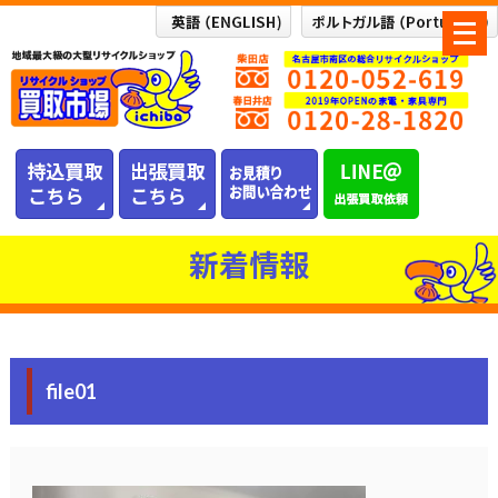
メ
ニ
ュ
ー
を
開
く
新着情報
file01