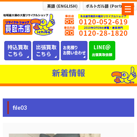
メ
ニ
ュ
ー
を
開
く
新着情報
file03