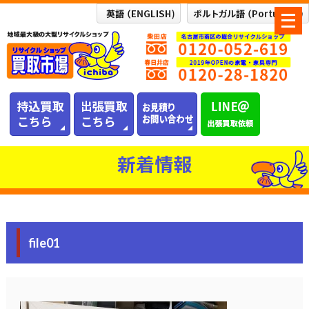
メ
ニ
ュ
ー
を
開
く
新着情報
file01