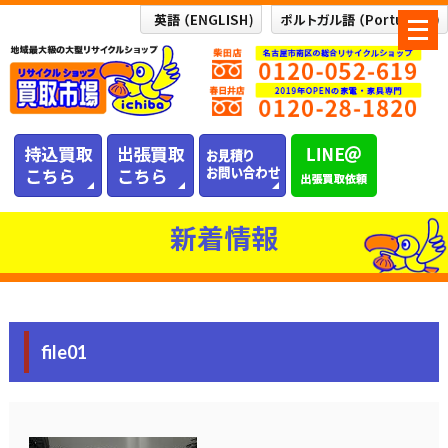
メ
ニ
ュ
ー
を
開
く
新着情報
file01