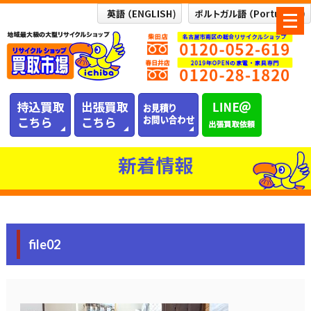
メ
ニ
ュ
ー
を
開
く
新着情報
file02