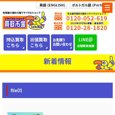
メ
ニ
ュ
ー
を
開
く
新着情報
file01