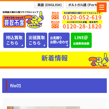
メ
ニ
ュ
ー
を
開
く
新着情報
file01