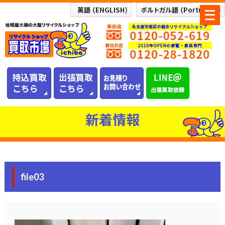
メ
ニ
ュ
ー
を
開
く
新着情報
file03